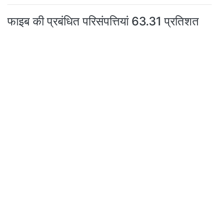
फाइब की प्रबंधित परिसंपत्तियां 63.31 प्रतिशत
बढ़कर 8,603 करोड़ रुपये पर पहुंचीं
TOP VIDEOS
अभिनेत्री हुमा कुरैशी की फिल्म 'बयान'