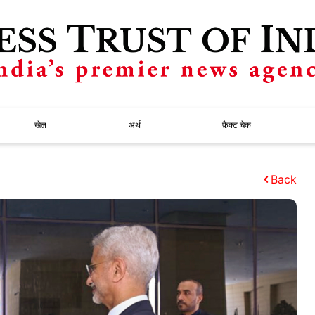
खेल
अर्थ
फ़ैक्ट चेक
Back